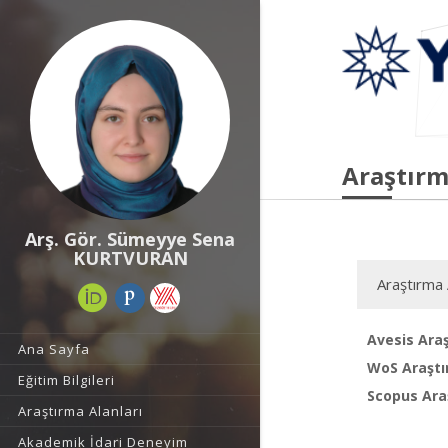
Araştırm
Arş. Gör. Sümeyye Sena
KURTVURAN
Araştırma 
Avesis Araş
Ana Sayfa
WoS Araştı
Eğitim Bilgileri
Scopus Araş
Araştırma Alanları
Akademik İdari Deneyim