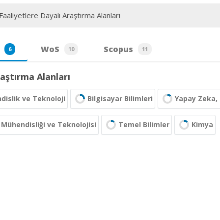
aaliyetlere Dayalı Araştırma Alanları
WoS
Scopus
6
10
11
aştırma Alanları
islik ve Teknoloji
Bilgisayar Bilimleri
Yapay Zeka,
Mühendisliği ve Teknolojisi
Temel Bilimler
Kimya