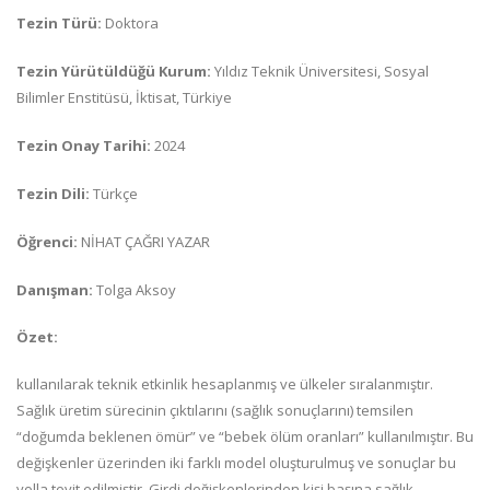
Tezin Türü:
Doktora
Tezin Yürütüldüğü Kurum:
Yıldız Teknik Üniversitesi, Sosyal
Bilimler Enstitüsü, İktisat, Türkiye
Tezin Onay Tarihi:
2024
Tezin Dili:
Türkçe
Öğrenci:
NİHAT ÇAĞRI YAZAR
Danışman:
Tolga Aksoy
Özet:
kullanılarak teknik etkinlik hesaplanmış ve ülkeler sıralanmıştır.
Sağlık üretim sürecinin çıktılarını (sağlık sonuçlarını) temsilen
“doğumda beklenen ömür” ve “bebek ölüm oranları” kullanılmıştır. Bu
değişkenler üzerinden iki farklı model oluşturulmuş ve sonuçlar bu
yolla teyit edilmiştir. Girdi değişkenlerinden kişi başına sağlık