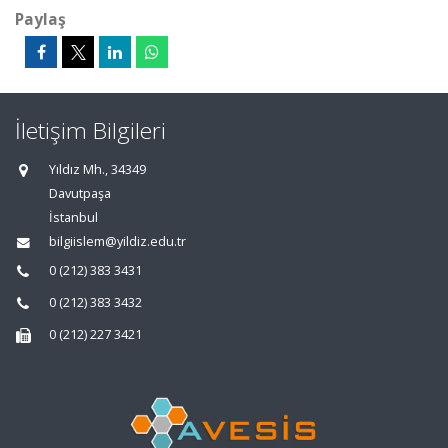
Paylaş
İletişim Bilgileri
Yıldız Mh., 34349
Davutpaşa
İstanbul
bilgiislem@yildiz.edu.tr
0 (212) 383 3431
0 (212) 383 3432
0 (212) 227 3421