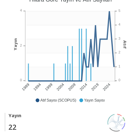
4
5
4
3
Yayın
Atıf
2
2
1
0
0
1994
1999
2004
2009
2014
2019
2024
1989
Atıf Sayısı (SCOPUS)
Yayın Sayısı
Yayın
22