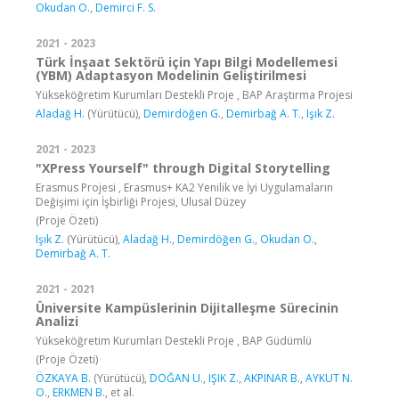
Okudan O.
,
Demirci F. S.
2021 - 2023
Türk İnşaat Sektörü için Yapı Bilgi Modellemesi
(YBM) Adaptasyon Modelinin Geliştirilmesi
Yükseköğretim Kurumları Destekli Proje , BAP Araştırma Projesi
Aladağ H.
(Yürütücü),
Demirdöğen G.
,
Demirbağ A. T.
,
Işık Z.
2021 - 2023
"XPress Yourself" through Digital Storytelling
Erasmus Projesi , Erasmus+ KA2 Yenilik ve İyi Uygulamaların
Değişimi için İşbirliği Projesi, Ulusal Düzey
(Proje Özeti)
Işık Z.
(Yürütücü),
Aladağ H.
,
Demirdöğen G.
,
Okudan O.
,
Demirbağ A. T.
2021 - 2021
Üniversite Kampüslerinin Dijitalleşme Sürecinin
Analizi
Yükseköğretim Kurumları Destekli Proje , BAP Güdümlü
(Proje Özeti)
ÖZKAYA B.
(Yürütücü),
DOĞAN U.
,
IŞIK Z.
,
AKPINAR B.
,
AYKUT N.
O.
,
ERKMEN B.
, et al.