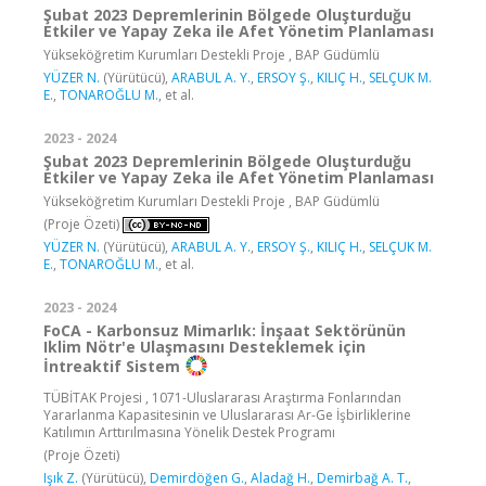
Şubat 2023 Depremlerinin Bölgede Oluşturduğu
Etkiler ve Yapay Zeka ile Afet Yönetim Planlaması
Yükseköğretim Kurumları Destekli Proje , BAP Güdümlü
YÜZER N.
(Yürütücü),
ARABUL A. Y.
,
ERSOY Ş.
,
KILIÇ H.
,
SELÇUK M.
E.
,
TONAROĞLU M.
, et al.
2023 - 2024
Şubat 2023 Depremlerinin Bölgede Oluşturduğu
Etkiler ve Yapay Zeka ile Afet Yönetim Planlaması
Yükseköğretim Kurumları Destekli Proje , BAP Güdümlü
(Proje Özeti)
YÜZER N.
(Yürütücü),
ARABUL A. Y.
,
ERSOY Ş.
,
KILIÇ H.
,
SELÇUK M.
E.
,
TONAROĞLU M.
, et al.
2023 - 2024
FoCA - Karbonsuz Mimarlık: İnşaat Sektörünün
Iklim Nötr'e Ulaşmasını Desteklemek için
İntreaktif Sistem
TÜBİTAK Projesi , 1071-Uluslararası Araştırma Fonlarından
Yararlanma Kapasitesinin ve Uluslararası Ar-Ge İşbirliklerine
Katılımın Arttırılmasına Yönelik Destek Programı
(Proje Özeti)
Işık Z.
(Yürütücü),
Demirdöğen G.
,
Aladağ H.
,
Demirbağ A. T.
,