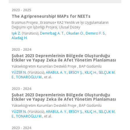
2023 - 2025
The Agripreneurship! MAPs for NEETs
Erasmus Projesi , Erasmus+ KA2 Yenilik ve İyi Uygulamaların
Değişimi için İşbirliği Projesi, Ulusal Düzey
Işık Z.
(Yürütücü),
Demirbağ A. T.
,
Okudan O.
,
Demirci F. S.
,
Aladağ H.
2023 - 2024
Şubat 2023 Depremlerinin Bölgede Oluşturduğu
Etkiler ve Yapay Zeka ile Afet Yönetim Planlaması
Yükseköğretim Kurumları Destekli Proje , BAP Güdümlü
YÜZER N.
(Yürütücü),
ARABUL A. Y.
,
ERSOY Ş.
,
KILIÇ H.
,
SELÇUK M.
E.
,
TONAROĞLU M.
, et al.
2023 - 2024
Şubat 2023 Depremlerinin Bölgede Oluşturduğu
Etkiler ve Yapay Zeka ile Afet Yönetim Planlaması
Yükseköğretim Kurumları Destekli Proje , BAP Güdümlü
YÜZER N.
(Yürütücü),
ARABUL A. Y.
,
ERSOY Ş.
,
KILIÇ H.
,
SELÇUK M.
E.
,
TONAROĞLU M.
, et al.
2023 - 2024