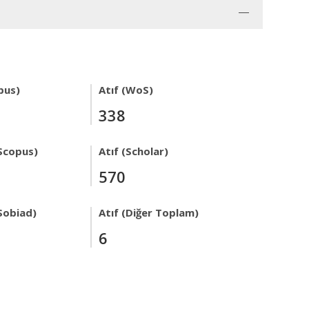
pus)
Atıf (WoS)
338
Scopus)
Atıf (Scholar)
570
Sobiad)
Atıf (Diğer Toplam)
6