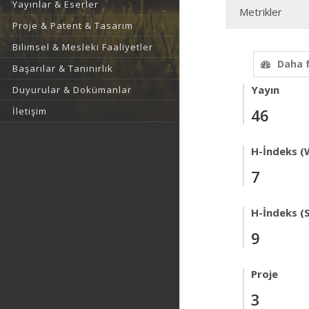
Yayınlar & Eserler
Metrikler
Proje & Patent & Tasarım
Bilimsel & Mesleki Faaliyetler
Daha 
Başarılar & Tanınırlık
Yayın
Duyurular & Dokümanlar
İletişim
46
H-İndeks (
7
H-İndeks (
9
Proje
3