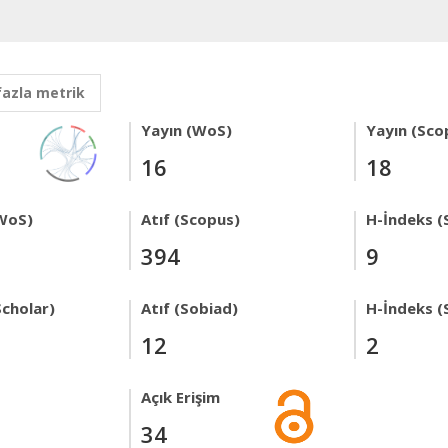
fazla metrik
Yayın (WoS)
Yayın (Sco
16
18
WoS)
Atıf (Scopus)
H-İndeks (
394
9
Scholar)
Atıf (Sobiad)
H-İndeks (
12
2
Açık Erişim
34