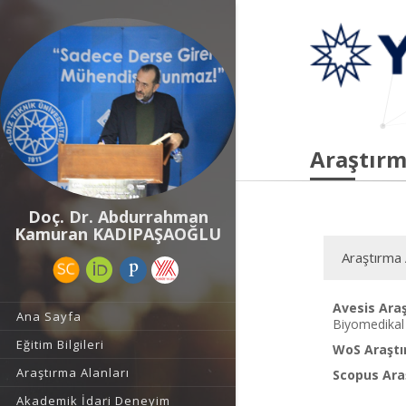
Araştırm
Doç. Dr. Abdurrahman
Kamuran KADIPAŞAOĞLU
Araştırma 
Avesis Araş
Ana Sayfa
Biyomedikal 
Eğitim Bilgileri
WoS Araştı
Araştırma Alanları
Scopus Araş
Akademik İdari Deneyim