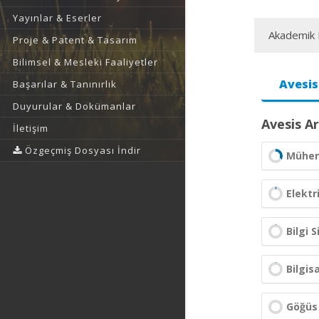
Yayınlar & Eserler
Akademik F
Proje & Patent & Tasarım
Bilimsel & Mesleki Faaliyetler
Avesis
Başarılar & Tanınırlık
Duyurular & Dokümanlar
Avesis Ar
İletişim
Özgeçmiş Dosyası İndir
Mühend
Elektr
Bilgi 
Bilgis
Göğüs 