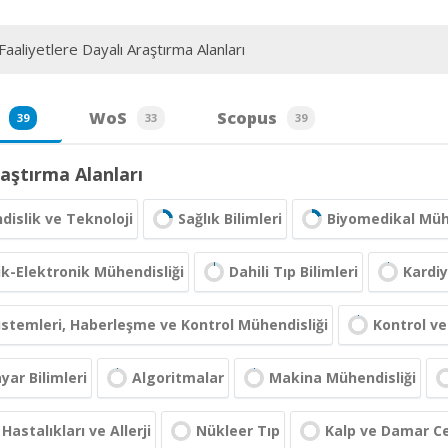
aaliyetlere Dayalı Araştırma Alanları
WoS
Scopus
39
33
39
aştırma Alanları
islik ve Teknoloji
Sağlık Bilimleri
Biyomedikal Müh
ik-Elektronik Mühendisliği
Dahili Tıp Bilimleri
Kardiy
Sistemleri, Haberleşme ve Kontrol Mühendisliği
Kontrol ve
ayar Bilimleri
Algoritmalar
Makina Mühendisliği
Hastalıkları ve Allerji
Nükleer Tıp
Kalp ve Damar Ce