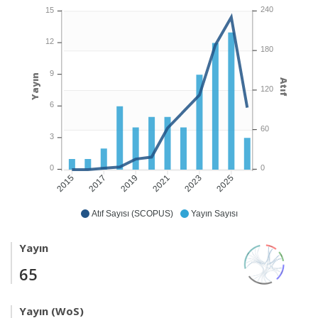
240
15
12
180
9
Yayın
Atıf
120
6
60
3
0
0
2017
2019
2021
2023
2025
2015
Atıf Sayısı (SCOPUS)
Yayın Sayısı
Yayın
65
Yayın (WoS)