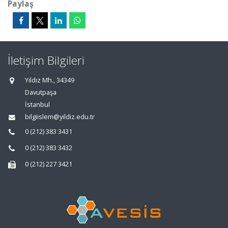
Paylaş
İletişim Bilgileri
Yıldız Mh., 34349
Davutpaşa
İstanbul
bilgiislem@yildiz.edu.tr
0 (212) 383 3431
0 (212) 383 3432
0 (212) 227 3421