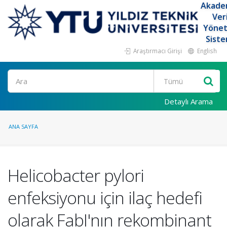
Akade
Ver
Yöne
Siste
Araştırmacı Girişi
English
Ara
Detaylı Arama
ANA SAYFA
Helicobacter pylori
enfeksiyonu için ilaç hedefi
olarak FabI'nın rekombinant