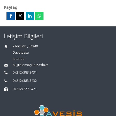
Paylaş
İletişim Bilgileri
Yıldız Mh., 34349
Davutpaşa
İstanbul
bilgiislem@yildiz.edu.tr
0 (212) 383 3431
0 (212) 383 3432
0 (212) 227 3421