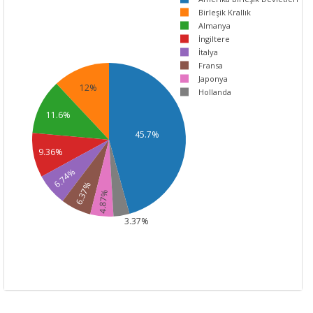
Birleşik Krallık
Almanya
İngiltere
İtalya
Fransa
Japonya
12%
Hollanda
11.6%
45.7%
9.36%
6.74%
6.37%
4.87%
3.37%