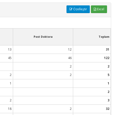
Özelleştir
Excel
Post Doktora
Toplam
13
12
31
45
46
122
2
2
2
2
5
1
1
2
2
3
18
2
32