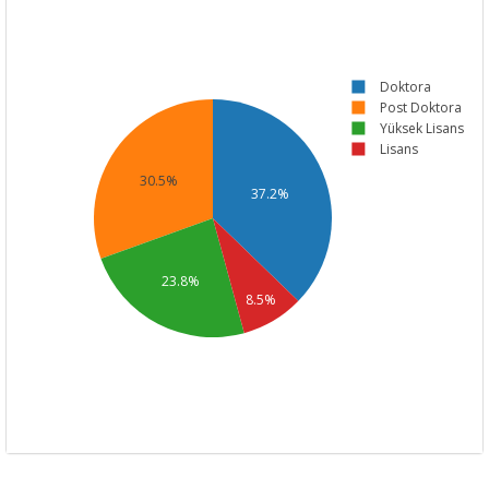
Doktora
Post Doktora
Yüksek Lisans
Lisans
30.5%
37.2%
23.8%
8.5%