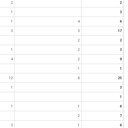
2
2
1
3
1
4
6
3
3
17
2
2
1
2
3
4
2
9
1
1
12
6
25
1
3
1
1
1
6
2
7
3
1
6