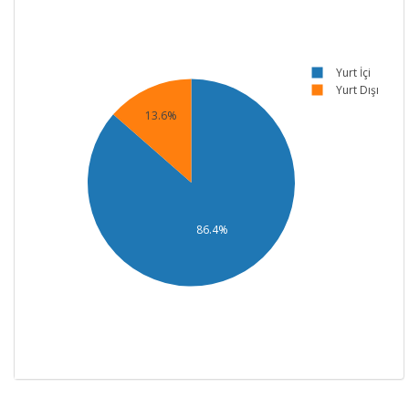
Yurt İçi
Yurt Dışı
13.6%
86.4%