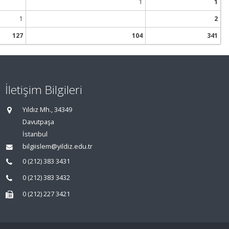
1
1
1
2
127
104
341
İletişim Bilgileri
Yıldız Mh., 34349
Davutpaşa
İstanbul
bilgiislem@yildiz.edu.tr
0 (212) 383 3431
0 (212) 383 3432
0 (212) 227 3421