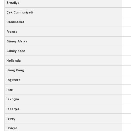
Brezilya
Çek Cumhuriyeti
Danimarka
Fransa
Güney Afrika
Güney Kore
Hollanda
Hong Kong
İngiltere
İran
İskoçya
İspanya
İsveç
İsviçre