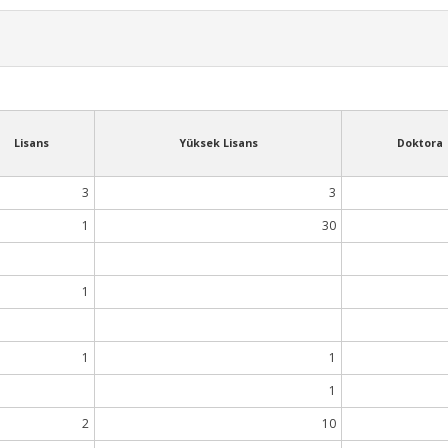
Lisans
Yüksek Lisans
Doktora
3
3
1
30
1
1
1
1
2
10