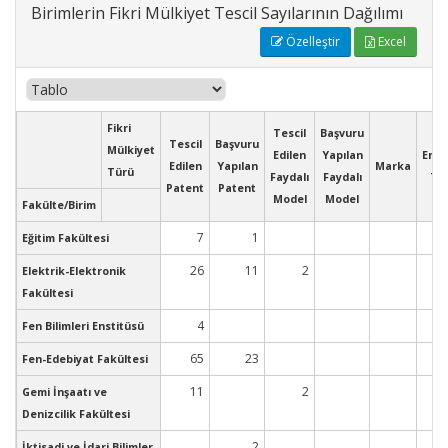
Birimlerin Fikri Mülkiyet Tescil Sayılarının Dağılımı
Özelleştir
Excel
Fikri
Tescil
Başvuru
Tescil
Başvuru
Mülkiyet
Edilen
Yapılan
Endü
Edilen
Yapılan
Marka
Türü
Faydalı
Faydalı
Ta
Patent
Patent
Model
Model
Fakülte/Birim
7
1
Eğitim Fakültesi
26
11
2
Elektrik-Elektronik
Fakültesi
4
Fen Bilimleri Enstitüsü
65
23
Fen-Edebiyat Fakültesi
11
2
Gemi İnşaatı ve
Denizcilik Fakültesi
2
İktisadi ve İdari Bilimler