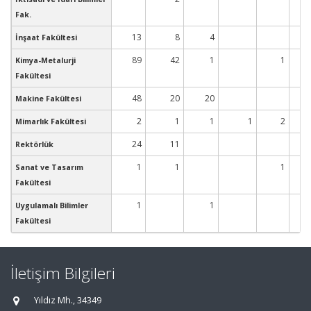
Fak.
13
8
4
İnşaat Fakültesi
89
42
1
1
Kimya-Metalurji
Fakültesi
48
20
20
Makine Fakültesi
2
1
1
1
2
Mimarlık Fakültesi
24
11
Rektörlük
1
1
1
Sanat ve Tasarım
Fakültesi
1
1
Uygulamalı Bilimler
Fakültesi
İletişim Bilgileri
Yıldız Mh., 34349