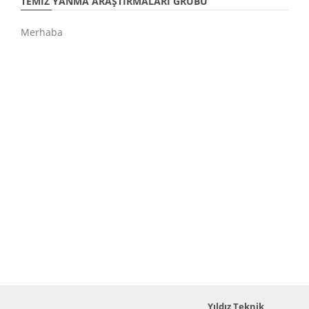
TEMIZ YANMA ARAŞTIRMALARI GRUBU
Merhaba
Yıldız Teknik