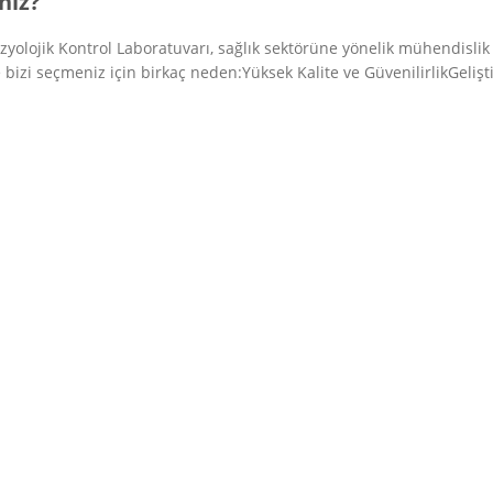
niz?
Fizyolojik Kontrol Laboratuvarı, sağlık sektörüne yönelik mühendisli
 bizi seçmeniz için birkaç neden:Yüksek Kalite ve GüvenilirlikGeliştir