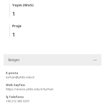
Yayın (WoS)
1
Proje
1
İletişim
E-posta
turhan@yildiz.edu.tr
Web Sayfası
https://avesis.yildiz.edu.tr/turhan
İş Telefonu
+90 212 383 3207