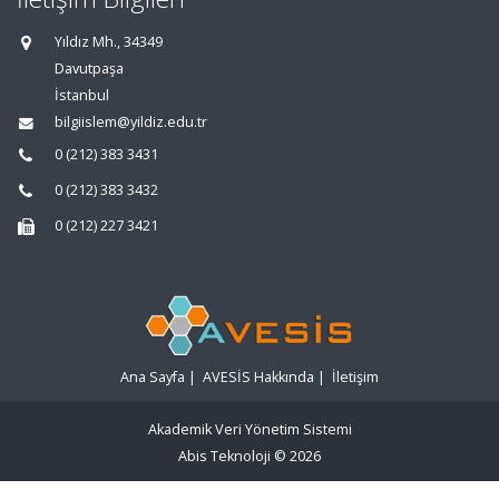
Yıldız Mh., 34349
Davutpaşa
İstanbul
bilgiislem@yildiz.edu.tr
0 (212) 383 3431
0 (212) 383 3432
0 (212) 227 3421
Ana Sayfa
|
AVESİS Hakkında
|
İletişim
Akademik Veri Yönetim Sistemi
Abis Teknoloji
© 2026