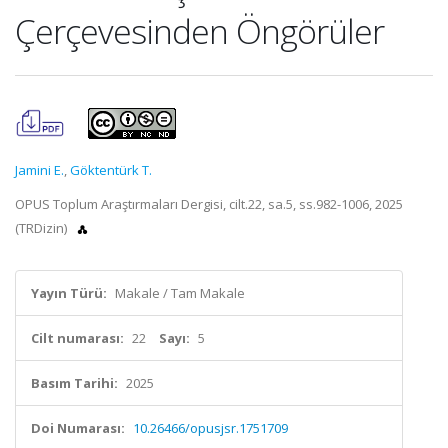
Çerçevesinden Öngörüler
Jamini E.
,
Göktentürk T.
OPUS Toplum Araştırmaları Dergisi, cilt.22, sa.5, ss.982-1006, 2025
(TRDizin)
Yayın Türü:
Makale / Tam Makale
Cilt numarası:
22
Sayı:
5
Basım Tarihi:
2025
Doi Numarası:
10.26466/opusjsr.1751709