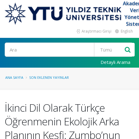
Akade
Ver
Yöne
Siste
Araştırmacı Girişi
English
Ara
Detaylı Arama
ANA SAYFA
SON EKLENEN YAYINLAR
İkinci Dil Olarak Türkçe
Öğrenmenin Ekolojik Arka
Planının Keşfi: Zumbo’nun