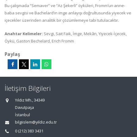
Bu çalışmada “Semaver” ve “Az Şekerli” öyküleri, Fromm’un anne-
baba sevgisi ve Bachelard’ın imge anlayışı doğrultusunda yiyecek ve
içecekler üzerinden analitik bir çözümlemeye tabi tutulacaktır.
Anahtar Kelimeler:
Sevgi, Sait Faik, İmge, Mekân, Yiyecek-İçecek,
Öykü, Gaston Bechelard, Erich Fromm
Paylaş
İletişim Bilgileri
Yıldız Mh., 34349
Davutpaşa
İstanbul
bilgiislem@yildiz.edu.tr
0 (212) 383 3431