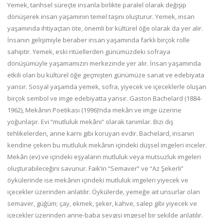
Yemek, tarihsel süreçte insanla birlikte paralel olarak değişip
dönüşerek insan yaşamının temel taşını oluşturur. Yemek, insan
yaşamında ihtiyaçtan öte, önemli bir kültürel öğe olarak da yer alır.
İnsanın gelişimiyle beraber insan yaşamında farklı birçok rolle
sahiptir. Yemek, eski ritüellerden günümüzdeki sofraya
dönüşümüyle yaşamamızın merkezinde yer alır. İnsan yaşamında
etkili olan bu kültürel öğe geçmişten günümüze sanat ve edebiyata
yansır. Sosyal yaşamda yemek, sofra, yiyecek ve içeceklerle oluşan
birçok sembol ve imge edebiyatta yansır. Gaston Bachelard (1884-
1962), Mekânın Poetikası (1996)’nda mekân ve imge üzerine
yoğunlaşır. Evi “mutluluk mekânı” olarak tanımlar. Bizi dış
tehlikelerden, anne karnı gibi koruyan evdir. Bachelard, insanın
kendine çeken bu mutluluk mekânın içindeki düşsel imgeleri inceler.
Mekân (ev) ve içindeki eşyaların mutluluk veya mutsuzluk imgeleri
oluşturabileceğini savunur. Faik’in “Semaver” ve “Az Şekerli”
öykülerinde ise mekânın içindeki mutluluk imgeleri yiyecek ve
içecekler üzerinden anlatılır. Öykülerde, yemeğe ait unsurlar olan
semaver, güğüm; çay, ekmek, şeker, kahve, salep gibi yiyecek ve
içecekler üzerinden anne-baba sevgisi imgesel bir şekilde anlatılır.