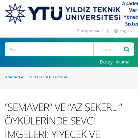
Akade
Ver
Yöne
Siste
Araştırmacı Girişi
English
Ara
Detaylı Arama
ANA SAYFA
SON EKLENEN YAYINLAR
“SEMAVER” VE “AZ ŞEKERLİ”
ÖYKÜLERİNDE SEVGİ
İMGELERİ: YİYECEK VE