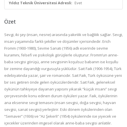
Yıldız Teknik Üniversitesi Adresli:
Evet
Özet
Sevgi, iki şey (insan, nesne) arasında yakınlık ve bağlılık sağlar. Sevgi,
insan yaşamında farklı şekiller ve döşümler içerisindedir. Erich
Fromm (1900-1980), Sevme Sanatı (1956) adlı eserinde sevme
kuramını, felsefi ve psikolojik görüşlerle oluşturur. Fromm’un anne-
baba sevgisi görüşü, anne sevgisinin koşulsuz babanın ise koşullu
bir zemine dayandığı vurgusuyla yüklüdür. Sait Faik (1906-1954), Türk
edebiyatında yazar, şair ve romancıdır. Sait Faik, Türk öyküsüne yeni
bir ses getiren önde gelen öykücülerdendir. Sait Faik, geleneksel
öykünün tahkiyeye dayanan yapısını yıkarak “küçük insanı” sevgi
çerçevesinde konu edinen durum öyküleri yazar. Faik, öykülerinin
ana eksenine sevgi temasını (insan sevgisi, doğa sevgisi, hayvan
sevgisi, sanat sevgisi) yerleştirir. Eski dönem öykülerinden olan
“Semaver” (1936) ve “Az Şekerli” (1954) öykülerinde ise yiyecek ve
içecekler üzerinden imgesel olarak anne-baba sevgisi anlatılır.