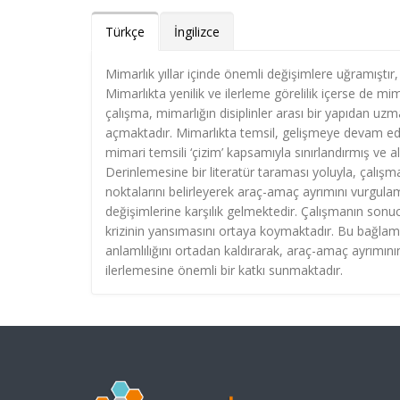
Türkçe
İngilizce
Mimarlık yıllar içinde önemli değişimlere uğramıştı
Mimarlıkta yenilik ve ilerleme görelilik içerse de m
çalışma, mimarlığın disiplinler arası bir yapıdan uz
açmaktadır. Mimarlıkta temsil, gelişmeye devam ed
mimari temsili ‘çizim’ kapsamıyla sınırlandırmış ve a
Derinlemesine bir literatür taraması yoluyla, çalışm
noktalarını belirleyerek araç-amaç ayrımını vurgula
değişimlerine karşılık gelmektedir. Çalışmanın sonuc
krizinin yansımasını ortaya koymaktadır. Bu bağlamda
anlamlılığını ortadan kaldırarak, araç-amaç ayrımının
ilerlemesine önemli bir katkı sunmaktadır.