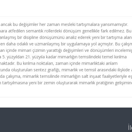
r, ancak bu değişimler her zaman mesleki tartışmalara yansımamıştır.
imara atfedilen semantik rollerdeki dönüşüm genellikle fark edilmez. Bu
manlaşmış bir disipline dönüşümünü analiz ederek yeni bir tartışma alan
en daha odaklı ve uzmanlaşmış bir uygulamaya yol açmıştır. Bu çalış
lan içinde mimari çizimin yarattığı değişimleri ve dönüşümleri incelemişt
a 5. yüzyıldan 21. yüzyıla kadar mimarlığın temsilindeki temel kırılma
maktadır. Bu kırılma noktaları, zaman içinde mimarlıktaki anlam
unda oluşturulan sentez grafiği, mimarlık ve temsil arasındaki ilişkide
 çalışma, mimarlık temsilinde mimarlığın salt inşaat faaliyetleriyle e
 tartışılmasına yeni bir zemin oluşturarak mimarlık pratiğinin gelişimi
İ