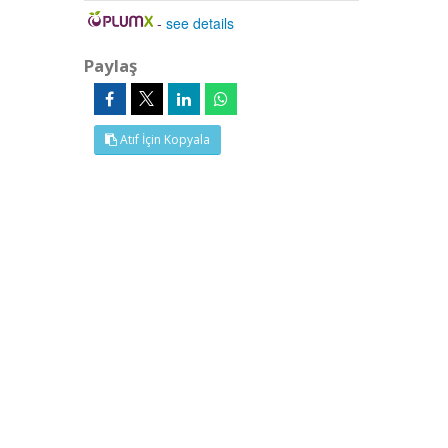
-
see details
Paylaş
Atıf İçin Kopyala