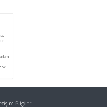
ı
ma,
ir.
 anlam
ş
ne ve
letişim Bilgileri