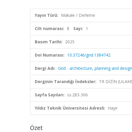
Yayın Türü:
Makale / Derleme
Cilt numarası:
8
Sayı:
1
Basım Tarihi:
2025
Doi Numarası:
10.37246/grid.1384742
Dergi Adı:
Grid - architecture, planning and design
Derginin Tarandığı İndeksler:
TR DİZİN (ULAK
Sayfa Sayıları:
ss.283-306
Yıldız Teknik Üniversitesi Adresli:
Hayır
Özet