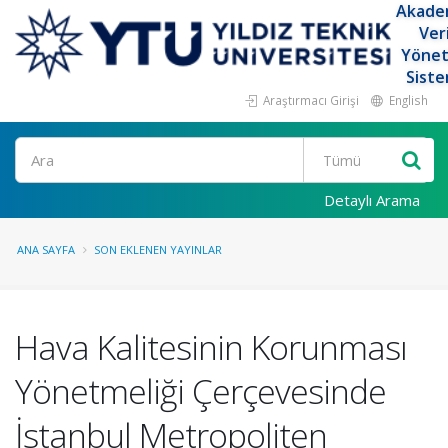
Akade
Ver
Yöne
Siste
Araştırmacı Girişi
English
Ara
Detaylı Arama
ANA SAYFA
SON EKLENEN YAYINLAR
Hava Kalitesinin Korunması
Yönetmeliği Çerçevesinde
İstanbul Metropoliten