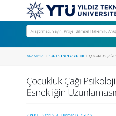
Ara
ANA SAYFA
SON EKLENEN YAYINLAR
ÇOCUKLUK ÇAĞI PS
Çocukluk Çağı Psikoloji
Esnekliğin Uzunlamasına
Kütük H.
,
Satıcı S. A.
,
Ümmet D.
,
Okur S.