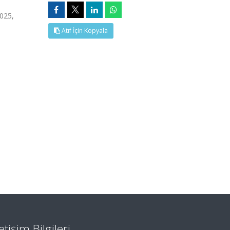
025,
Atıf İçin Kopyala
letişim Bilgileri