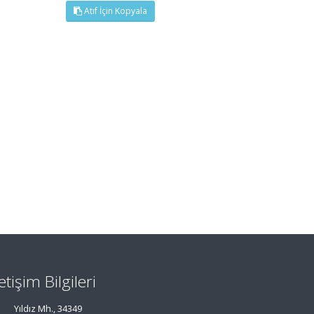
Atıf İçin Kopyala
letişim Bilgileri
Yıldız Mh., 34349