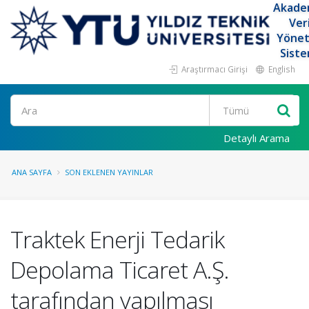
Akade
Ver
Yöne
Siste
Araştırmacı Girişi
English
Ara
Detaylı Arama
ANA SAYFA
SON EKLENEN YAYINLAR
Traktek Enerji Tedarik
Depolama Ticaret A.Ş.
tarafından yapılması