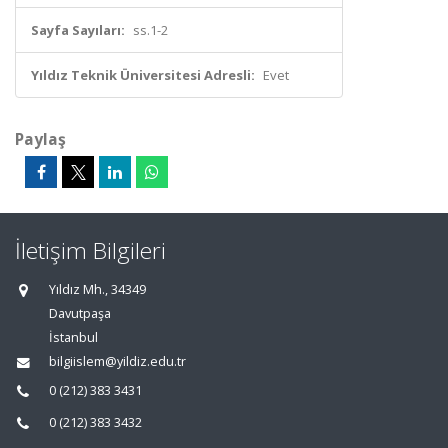
Sayfa Sayıları:
ss.1-2
Yıldız Teknik Üniversitesi Adresli:
Evet
Paylaş
İletişim Bilgileri
Yıldız Mh., 34349
Davutpaşa
İstanbul
bilgiislem@yildiz.edu.tr
0 (212) 383 3431
0 (212) 383 3432