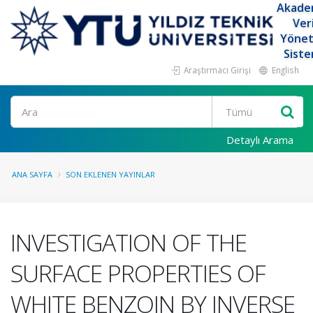
Akade
Ver
Yöne
Siste
Araştırmacı Girişi
English
Ara
Detaylı Arama
ANA SAYFA
SON EKLENEN YAYINLAR
INVESTIGATION OF THE
SURFACE PROPERTIES OF
WHITE BENZOIN BY INVERSE