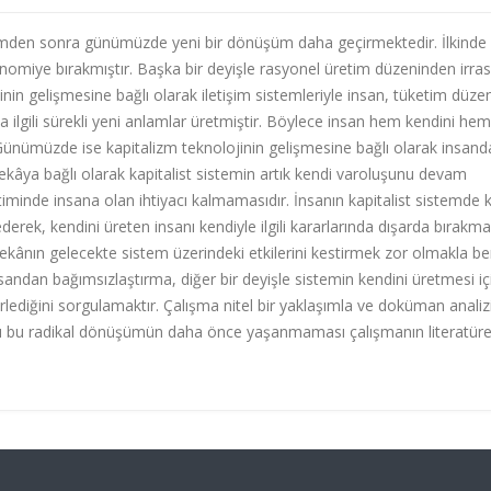
şümden sonra günümüzde yeni bir dönüşüm daha geçirmektedir. İlkinde
nomiye bırakmıştır. Başka bir deyişle rasyonel üretim düzeninden irra
nin gelişmesine bağlı olarak iletişim sistemleriyle insan, tüketim düze
a ilgili sürekli yeni anlamlar üretmiştir. Böylece insan hem kendini he
. Günümüzde ise kapitalizm teknolojinin gelişmesine bağlı olarak insan
âya bağlı olarak kapitalist sistemin artık kendi varoluşunu devam
iminde insana olan ihtiyacı kalmamasıdır. İnsanın kapitalist sistemde 
ederek, kendini üreten insanı kendiyle ilgili kararlarında dışarda bırakma
kânın gelecekte sistem üzerindeki etkilerini kestirmek zor olmakla be
nsandan bağımsızlaştırma, diğer bir deyişle sistemin kendini üretmesi iç
rlediğini sorgulamaktır. Çalışma nitel bir yaklaşımla ve doküman analiz
dığı bu radikal dönüşümün daha önce yaşanmaması çalışmanın literatüre