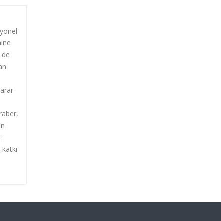
syonel
nine
m de
dan
karar
raber,
in
i
 katkı