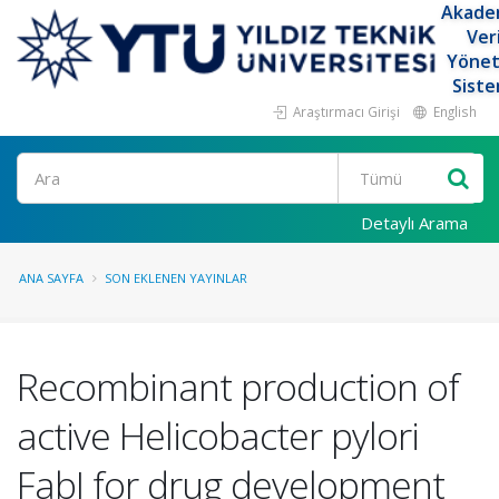
Akade
Ver
Yöne
Siste
Araştırmacı Girişi
English
Ara
Detaylı Arama
ANA SAYFA
SON EKLENEN YAYINLAR
Recombinant production of
active Helicobacter pylori
FabI for drug development