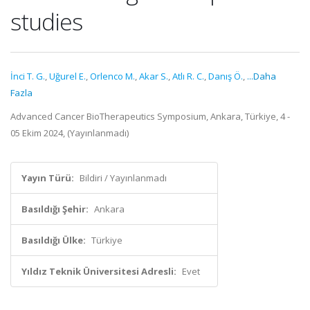
studies
İnci T. G.
,
Uğurel E.
,
Orlenco M.
,
Akar S.
,
Atlı R. C.
,
Danış Ö.
,
...Daha
Fazla
Advanced Cancer BioTherapeutics Symposium, Ankara, Türkiye, 4 -
05 Ekim 2024, (Yayınlanmadı)
Yayın Türü:
Bildiri / Yayınlanmadı
Basıldığı Şehir:
Ankara
Basıldığı Ülke:
Türkiye
Yıldız Teknik Üniversitesi Adresli:
Evet