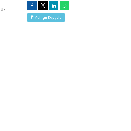
107,
Atıf İçin Kopyala