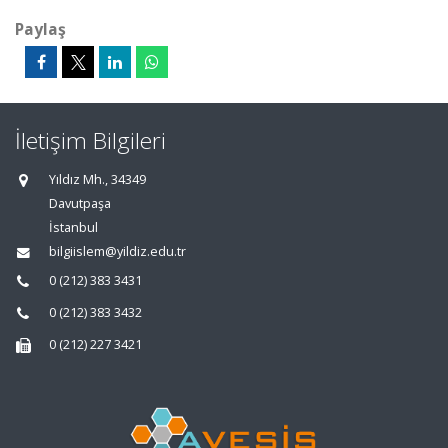
Paylaş
İletişim Bilgileri
Yıldız Mh., 34349
Davutpaşa
İstanbul
bilgiislem@yildiz.edu.tr
0 (212) 383 3431
0 (212) 383 3432
0 (212) 227 3421