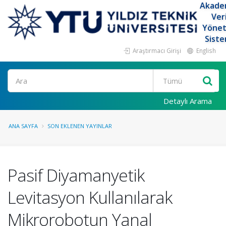
Akade
Ver
Yöne
Siste
Araştırmacı Girişi
English
Ara
Detaylı Arama
ANA SAYFA
SON EKLENEN YAYINLAR
Pasif Diyamanyetik
Levitasyon Kullanılarak
Mikrorobotun Yanal