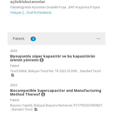
açilsiklobutanonlar
Yükseköğretim Kurumları Destekli Proje , BAP Araştırma Projesi
Yolaçan Ç.
,
Öcal N.(Yürütücü)
Patent
2
2025
Biyouyumlu süper kapasitör ve bu kapasitörün
üretim yöntemi
Patent
Tescil Edildi, Buluşun Tescil No: TR 2022 013091 , Standart Tescil
2023
Biocompatible Supercapacitor and Manufacturing
Method Thereof
Patent
Başvuru Yapıldı, Buluşun Başvuru Numarası: PCT/TR2023/050821
, Standart Tescil