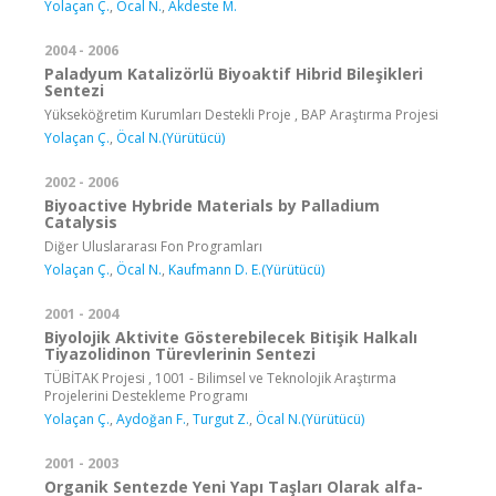
Yolaçan Ç.
,
Öcal N.
,
Akdeste M.
2004 - 2006
Paladyum Katalizörlü Biyoaktif Hibrid Bileşikleri
Sentezi
Yükseköğretim Kurumları Destekli Proje , BAP Araştırma Projesi
Yolaçan Ç.
,
Öcal N.(Yürütücü)
2002 - 2006
Biyoactive Hybride Materials by Palladium
Catalysis
Diğer Uluslararası Fon Programları
Yolaçan Ç.
,
Öcal N.
,
Kaufmann D. E.(Yürütücü)
2001 - 2004
Biyolojik Aktivite Gösterebilecek Bitişik Halkalı
Tiyazolidinon Türevlerinin Sentezi
TÜBİTAK Projesi , 1001 - Bilimsel ve Teknolojik Araştırma
Projelerini Destekleme Programı
Yolaçan Ç.
,
Aydoğan F.
,
Turgut Z.
,
Öcal N.(Yürütücü)
2001 - 2003
Organik Sentezde Yeni Yapı Taşları Olarak alfa-