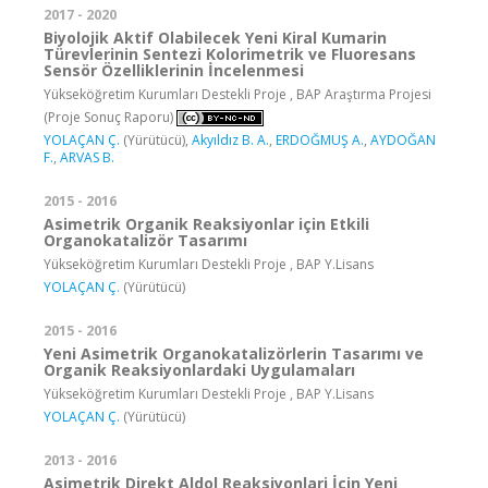
2017 - 2020
Biyolojik Aktif Olabilecek Yeni Kiral Kumarin
Türevlerinin Sentezi Kolorimetrik ve Fluoresans
Sensör Özelliklerinin İncelenmesi
Yükseköğretim Kurumları Destekli Proje , BAP Araştırma Projesi
(Proje Sonuç Raporu)
YOLAÇAN Ç.
(Yürütücü),
Akyıldız B. A.
,
ERDOĞMUŞ A.
,
AYDOĞAN
F.
,
ARVAS B.
2015 - 2016
Asimetrik Organik Reaksiyonlar için Etkili
Organokatalizör Tasarımı
Yükseköğretim Kurumları Destekli Proje , BAP Y.Lisans
YOLAÇAN Ç.
(Yürütücü)
2015 - 2016
Yeni Asimetrik Organokatalizörlerin Tasarımı ve
Organik Reaksiyonlardaki Uygulamaları
Yükseköğretim Kurumları Destekli Proje , BAP Y.Lisans
YOLAÇAN Ç.
(Yürütücü)
2013 - 2016
Asimetrik Direkt Aldol Reaksiyonlari İçin Yeni