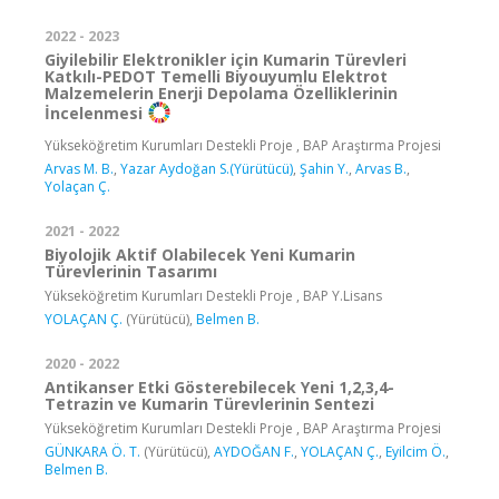
2022 - 2023
Giyilebilir Elektronikler için Kumarin Türevleri
Katkılı-PEDOT Temelli Biyouyumlu Elektrot
Malzemelerin Enerji Depolama Özelliklerinin
İncelenmesi
Yükseköğretim Kurumları Destekli Proje , BAP Araştırma Projesi
Arvas M. B.
,
Yazar Aydoğan S.(Yürütücü)
,
Şahin Y.
,
Arvas B.
,
Yolaçan Ç.
2021 - 2022
Biyolojik Aktif Olabilecek Yeni Kumarin
Türevlerinin Tasarımı
Yükseköğretim Kurumları Destekli Proje , BAP Y.Lisans
YOLAÇAN Ç.
(Yürütücü),
Belmen B.
2020 - 2022
Antikanser Etki Gösterebilecek Yeni 1,2,3,4-
Tetrazin ve Kumarin Türevlerinin Sentezi
Yükseköğretim Kurumları Destekli Proje , BAP Araştırma Projesi
GÜNKARA Ö. T.
(Yürütücü),
AYDOĞAN F.
,
YOLAÇAN Ç.
,
Eyilcim Ö.
,
Belmen B.