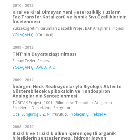
2010 - 2012
Kiral ve Kiral Olmayan Yeni Heterosiklik Tuzların
Faz Transfer Katalizörü ve İyonik Sıvı Özelliklerinin
İncelenmesi
Yükseköğretim Kurumları Destekli Proje , BAP Araştırma Projesi
YOLAÇAN Ç.
(Yürütücü)
2009 - 2012
TNT'nin Duyarsıziaştırılması
Sanayi Tezleri Projesi
YOLAÇAN Ç.
,
AVCIATA U.
2009 - 2012
İndirgen Heck Reaksiyonlarıyla Biyolojik Aktivite
Gösterebilecek Epiboksidin ve Tandospiron
Analoglarının Sentezlenmesi
TÜBİTAK Projesi , 1001 - Bilimsel ve Teknolojik Araştırma
Projelerini Destekleme Programı
Öcal Sunguroğlu Z. N.
(Yürütücü),
Yolaçan Ç.
,
Peksel A.
2008 - 2010
Bisiklik ve trisiklik alken içeren çeşitli organik
bileşiklerin sentezlenmesi, hidroarilasyon