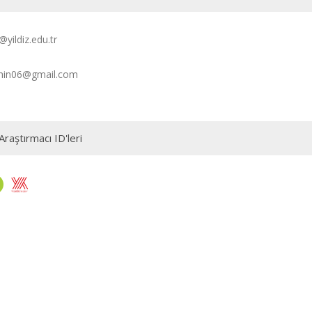
yildiz.edu.tr
ahin06@gmail.com
Araştırmacı ID'leri