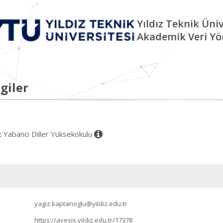
Yıldız Teknik Üniv
Akademik Veri Yö
giler
Yabancı Diller Yüksekokulu
:
yagiz.kaptanoglu@yildiz.edu.tr
https://avesis.yildiz.edu.tr/17378