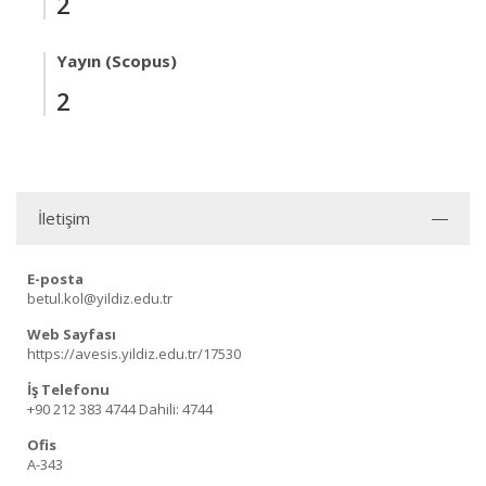
2
Yayın (Scopus)
2
İletişim
E-posta
betul.kol@yildiz.edu.tr
Web Sayfası
https://avesis.yildiz.edu.tr/17530
İş Telefonu
+90 212 383 4744
Dahili: 4744
Ofis
A-343