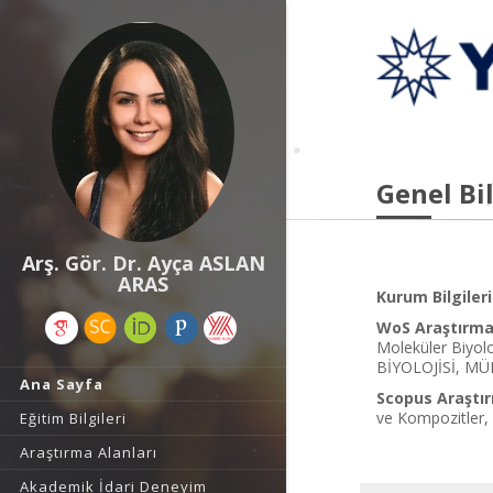
Genel Bil
Arş. Gör. Dr. Ayça ASLAN
ARAS
Kurum Bilgileri
WoS Araştırma 
Moleküler Biyo
BİYOLOJİSİ, MÜ
Ana Sayfa
Scopus Araştır
ve Kompozitler, 
Eğitim Bilgileri
Araştırma Alanları
Akademik İdari Deneyim