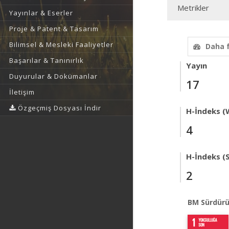
Metrikler
Yayınlar & Eserler
Proje & Patent & Tasarım
Bilimsel & Mesleki Faaliyetler
Daha 
Başarılar & Tanınırlık
Yayın
Duyurular & Dokümanlar
17
İletişim
Özgeçmiş Dosyası İndir
H-İndeks (
4
H-İndeks (
2
BM Sürdürü