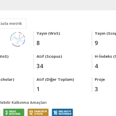
fazla metrik
Yayın (WoS)
Yayın (Sco
8
9
WoS)
Atıf (Scopus)
H-İndeks (
34
4
Scholar)
Atıf (Diğer Toplam)
Proje
1
3
lebilir Kalkınma Amaçları