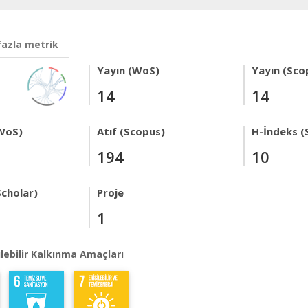
fazla metrik
Yayın (WoS)
Yayın (Sco
14
14
WoS)
Atıf (Scopus)
H-İndeks (
194
10
Scholar)
Proje
1
lebilir Kalkınma Amaçları