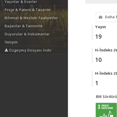
Yayınlar & Eserler
Proje & Patent & Tasarım
Daha 
Bilimsel & Mesleki Faaliyetler
Başarılar & Tanınırlık
Yayın
Duyurular & Dokümanlar
19
İletişim
H-İndeks (
Özgeçmiş Dosyası İndir
10
H-İndeks (
1
BM Sürdürü