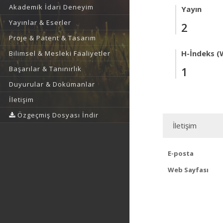
Akademik İdari Deneyim
Yayın
Yayınlar & Eserler
2
Proje & Patent & Tasarım
H-İndeks (
Bilimsel & Mesleki Faaliyetler
1
Başarılar & Tanınırlık
Duyurular & Dokümanlar
İletişim
Özgeçmiş Dosyası İndir
İletişim
E-posta
Web Sayfası