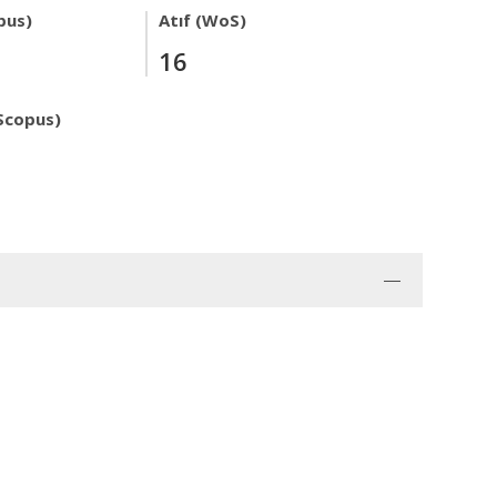
pus)
Atıf (WoS)
16
Scopus)