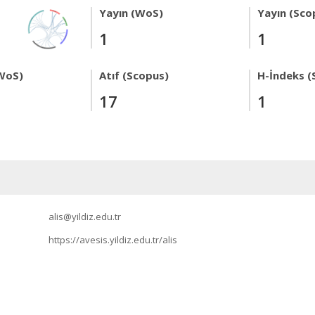
Yayın (WoS)
Yayın (Sco
1
1
WoS)
Atıf (Scopus)
H-İndeks (
17
1
alis@yildiz.edu.tr
https://avesis.yildiz.edu.tr/alis