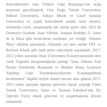
festivallerinden olan Türkiye Gitar Buluşması’nın açılış
konserini gerçekleştirdi. Orta Doğu Teknik Üniversitesi,
Bilkent Üniversitesi, Ankara Müzik ve Güzel Sanatlar
Üniversitesi ve çeşitli festivallerde ustalık sınıfı dersleri,
seminerler verdi, yarışmalarda jüri olarak görev aldı. 2021’de
Domenico Scarlatti, Isaac Albéniz, Joaquin Rodrigo, E. Sainz
de la Maza gibi bestecilerin eserlerine yer verdiği ‘Altınörs
Plays’ albümü yayınlandı. Albümde yer alan eserler TRT ve
Borusan Klasik gibi önde gelen radyolarda yayınlandı. 2017-
2022 yılları arasında Okan Üniversitesi Konservatuarında ders
verdi. Ergüden danışmanlığında yazdığı “Isaac Albeniz Solo
Piyano Eserlerinin Romantik ve Modern Bakış Açılarıyla
Yapılmış Gitar Transkripsiyonlarının Karşılaştırılmalı
İncelenmesi” başlıklı teziyle doktor unvanı alan gitarist 2017-
2025 yılları arasında öğretim görevlisi olarak çalıştığı Yıldız
Teknik Üniversitesi, Sanat ve Tasarım Fakültesi’nde Dr.
Öğretim Üyesi olarak görevine ve araştırmalarına devam
etmektedir.