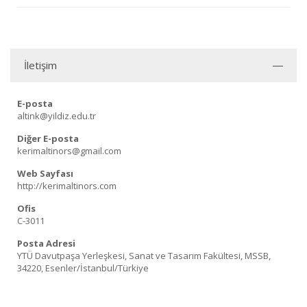
İletişim
E-posta
altink@yildiz.edu.tr
Diğer E-posta
kerimaltinors@gmail.com
Web Sayfası
http://kerimaltinors.com
Ofis
C-3011
Posta Adresi
YTÜ Davutpaşa Yerleşkesi, Sanat ve Tasarım Fakültesi, MSSB,
34220, Esenler/İstanbul/Türkiye