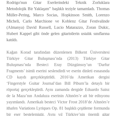
Rodrigo'nun Gitar Eserlerindeki Teknik Zorluklara
Metodolojik Bir Yaklaşım” başlıklı teziyle tamamladı. Thomas
Müller-Pering, Marco Socias, Hopkinson Smith, Lorenzo
Micheli, Carlo Marchione ve Koblenz Gitar Festivalinde
(Almanya) David Russell, Lucio Matarazzo, Zoran Dukic,
Hubert Kappel gibi önde gelen gitaristlerin ustalık sınıflarına
katıldı.
Kağan Korad tarafından düzenlenen Bilkent Üniversitesi
Türkiye Gitar Buluşması’nda (2013) Türkiye Gitar
Buluşması’nda Besteci Eray Düzgünsoy’un ‘Darfur
Fragments’ isimli eserini seslendirdi ve eserin dinleti esnasında
CD kaydı gerçekleştirildi. 2016’da Amerikan dergisi
‘Fingerstyle Guitar Journal’dan Bill Piburn’la detaylı bir
röportaj gerçekleştirdi. Aynı zamanda dergide Eduardo Sainz
de la Maza’nın Andaluza eserinin Altınörs’e ait bir edisyonu
yayımlandı. Amerikalı besteci Victor Frost 2018’de Altınörs’e
ithafen Variations Lyriques Op. 81 başlıklı çeşitleme formunda
bir eser bestelemiştir. Aynı yıl Türkiye’nin önemli gitar