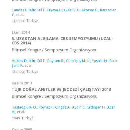
Candaş E.
,
Kılıç Gül F.
,
Erkaya H.
,
Gülal V. E.
,
Akpınar B.
,
Karaaslan
Y.
, et al.
İstanbul, Türkiye
Ekim 2014
5. UZAKTAN ALGILAMA-CBS SEMPOZYUMU (UZAL-
CBS 2014)
Bilimsel Kongre / Sempozyum Organizasyonu
Maktav D.
,
Kılıç Gül F.
,
Bayram B.
,
Gümüşay M. Ü.
,
Yastıklı N.
,
Balık
Şanlı F.
, et al.
İstanbul, Türkiye
Kasım 2013
TUJK DOĞAL AFETLER VE JEODEZİ ÇALIŞTAYI 2013
Bilimsel Kongre / Sempozyum Organizasyonu
Hastaoğlu K. Ö.
,
Poyraz F.
,
Cingöz A.
,
Aydın C.
,
Erdoğan H.
,
Acar
M.
, et al.
Sivas, Türkiye
Kasım 2005