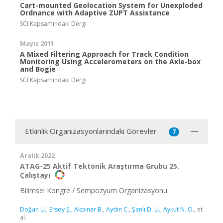
Cart-mounted Geolocation System for Unexploded
Ordnance with Adaptive ZUPT Assistance
SCI Kapsamındaki Dergi
Mayıs 2011
A Mixed Filtering Approach for Track Condition
Monitoring Using Accelerometers on the Axle-box
and Bogie
SCI Kapsamındaki Dergi
Etkinlik Organizasyonlarındaki Görevler
7
Aralık 2022
ATAG-25 Aktif Tektonik Araştırma Grubu 25.
Çalıştayı
Bilimsel Kongre / Sempozyum Organizasyonu
Doğan U.
,
Ersoy Ş.
,
Akpınar B.
,
Aydın C.
,
Şanlı D. U.
,
Aykut N. O.
, et
al.