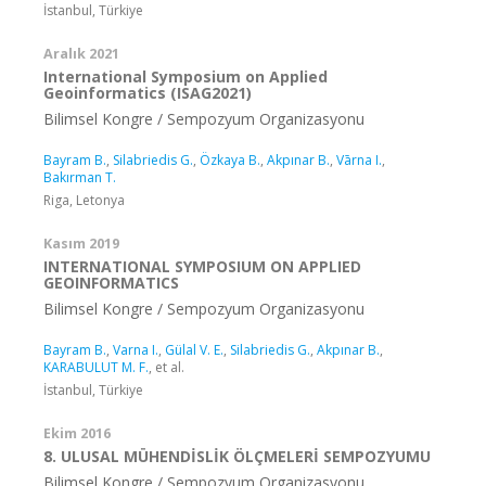
İstanbul, Türkiye
Aralık 2021
International Symposium on Applied
Geoinformatics (ISAG2021)
Bilimsel Kongre / Sempozyum Organizasyonu
Bayram B.
,
Silabriedis G.
,
Özkaya B.
,
Akpınar B.
,
Vārna I.
,
Bakırman T.
Riga, Letonya
Kasım 2019
INTERNATIONAL SYMPOSIUM ON APPLIED
GEOINFORMATICS
Bilimsel Kongre / Sempozyum Organizasyonu
Bayram B.
,
Varna I.
,
Gülal V. E.
,
Silabriedis G.
,
Akpınar B.
,
KARABULUT M. F.
, et al.
İstanbul, Türkiye
Ekim 2016
8. ULUSAL MÜHENDİSLİK ÖLÇMELERİ SEMPOZYUMU
Bilimsel Kongre / Sempozyum Organizasyonu