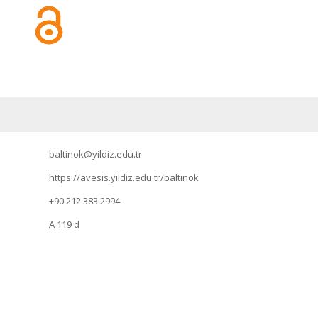
baltinok@yildiz.edu.tr
https://avesis.yildiz.edu.tr/baltinok
+90 212 383 2994
A 119 d