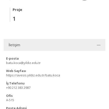
Proje
1
İletişim
E-posta
batu.koca@yildiz.edu.tr
Web Sayfası
https://avesis.yildiz.edu.tr/batu.koca
İş Telefonu
+90 212 383 2987
Ofis
A-515
Posta Adresi