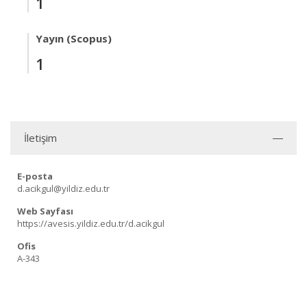
1
Yayın (Scopus)
1
İletişim
E-posta
d.acikgul@yildiz.edu.tr
Web Sayfası
https://avesis.yildiz.edu.tr/d.acikgul
Ofis
A-343