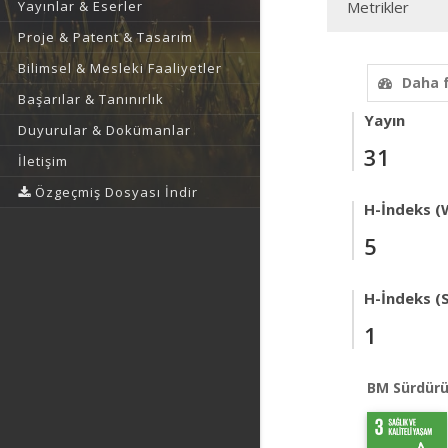
Yayınlar & Eserler
Metrikler
Proje & Patent & Tasarım
Bilimsel & Mesleki Faaliyetler
Daha 
Başarılar & Tanınırlık
Yayın
Duyurular & Dokümanlar
31
İletişim
Özgeçmiş Dosyası İndir
H-İndeks (
5
H-İndeks (
1
BM Sürdürü