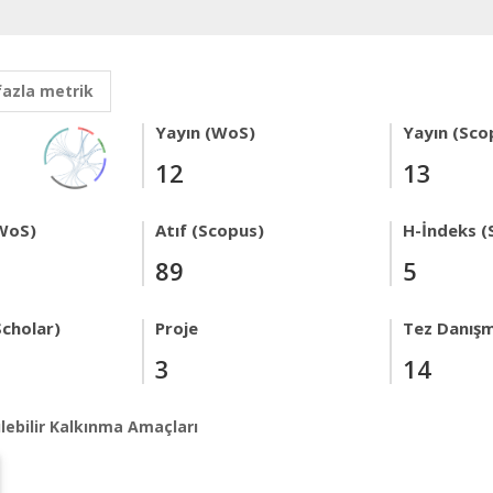
fazla metrik
Yayın (WoS)
Yayın (Sco
12
13
WoS)
Atıf (Scopus)
H-İndeks (
89
5
Scholar)
Proje
Tez Danışm
3
14
lebilir Kalkınma Amaçları