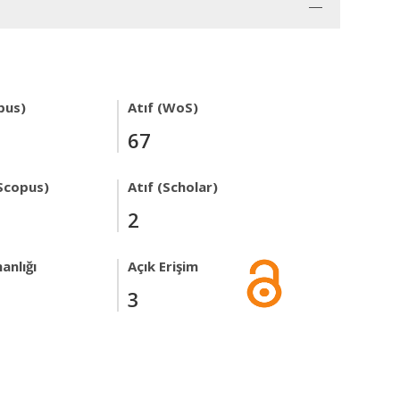
pus)
Atıf (WoS)
67
Scopus)
Atıf (Scholar)
2
anlığı
Açık Erişim
3