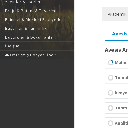
Yayınlar & Eserler
Proje & Patent & Tasarım
Akademik F
Bilimsel & Mesleki Faaliyetler
Başarılar & Tanınırlık
Avesis
Duyurular & Dokümanlar
İletişim
Avesis Ar
Özgeçmiş Dosyası İndir
Mühend
Toprak
Kimya 
Tarım
Analit