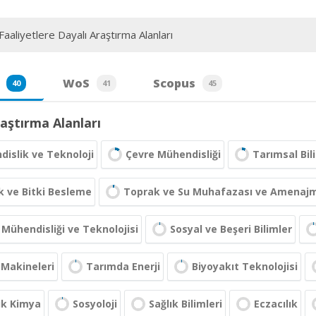
aaliyetlere Dayalı Araştırma Alanları
WoS
Scopus
40
41
45
aştırma Alanları
islik ve Teknoloji
Çevre Mühendisliği
Tarımsal Bil
 ve Bitki Besleme
Toprak ve Su Muhafazası ve Amenaj
Mühendisliği ve Teknolojisi
Sosyal ve Beşeri Bilimler
 Makineleri
Tarımda Enerji
Biyoyakıt Teknolojisi
ik Kimya
Sosyoloji
Sağlık Bilimleri
Eczacılık