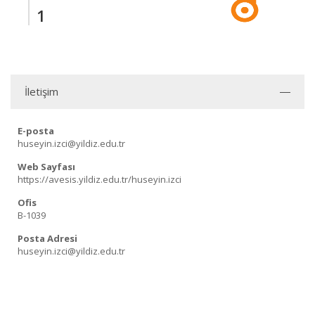
1
İletişim
E-posta
huseyin.izci@yildiz.edu.tr
Web Sayfası
https://avesis.yildiz.edu.tr/huseyin.izci
Ofis
B-1039
Posta Adresi
huseyin.izci@yildiz.edu.tr