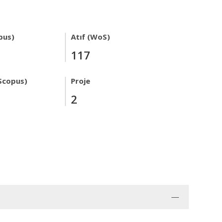
pus)
Atıf (WoS)
117
Scopus)
Proje
2