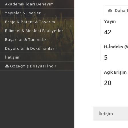
Akademik İdari Deneyim
Daha 
Yayınlar & Eserler
Yayın
Proje & Patent & Tasarım
42
Bilimsel & Mesleki Faaliyetler
Başarılar & Tanınırlık
H-İndeks (
Duyurular & Dokümanlar
5
İletişim
Özgeçmiş Dosyası İndir
Açık Erişim
20
İletişim