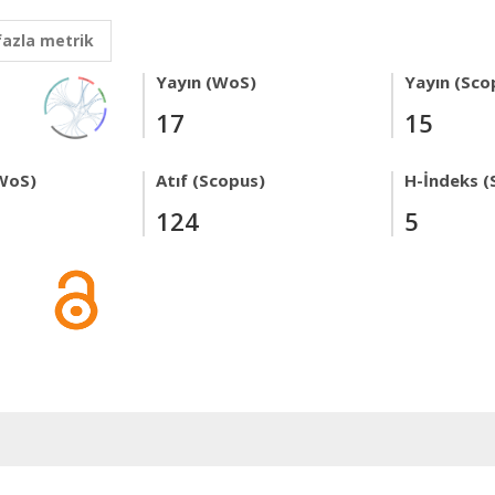
fazla metrik
Yayın (WoS)
Yayın (Sco
17
15
WoS)
Atıf (Scopus)
H-İndeks (
124
5