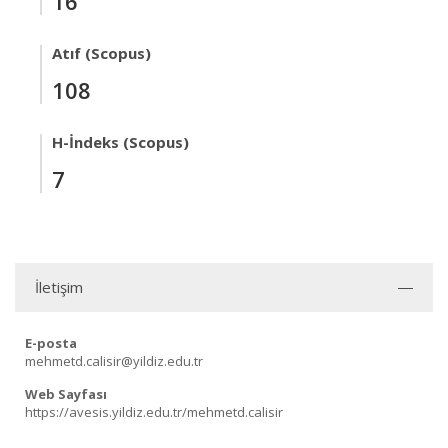
16
Atıf (Scopus)
108
H-İndeks (Scopus)
7
İletişim
E-posta
mehmetd.calisir@yildiz.edu.tr
Web Sayfası
https://avesis.yildiz.edu.tr/mehmetd.calisir