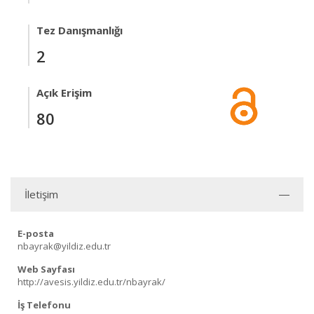
Tez Danışmanlığı
2
Açık Erişim
80
İletişim
E-posta
nbayrak@yildiz.edu.tr
Web Sayfası
http://avesis.yildiz.edu.tr/nbayrak/
İş Telefonu