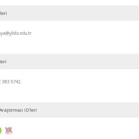
leri
ya@yildiz.edu.tr
leri
2 383 5742
Araştırmacı ID'leri