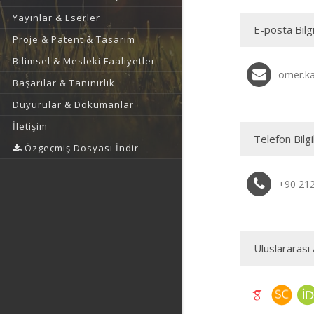
Yayınlar & Eserler
E-posta Bilgi
Proje & Patent & Tasarım
Bilimsel & Mesleki Faaliyetler
omer.ka
Başarılar & Tanınırlık
Duyurular & Dokümanlar
İletişim
Telefon Bilgi
Özgeçmiş Dosyası İndir
+90 21
Uluslararası 