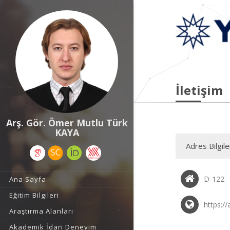
İletişim
Arş. Gör. Ömer Mutlu Türk
KAYA
Adres Bilgile
D-122
Ana Sayfa
Eğitim Bilgileri
https://
Araştırma Alanları
Akademik İdari Deneyim