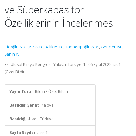
ve Süperkapasitör
Özelliklerinin İncelenmesi
Efeoğlu S. G.
,
Kır A. B.
,
Balık M. B.
,
Hacınecipoğlu A. V.
,
Gençten M.
,
Şahin Y.
34. Ulusal Kimya Kongresi, Yalova, Türkiye, 1 - 06 Eylül 2022, ss.1,
(Özet Bildiri)
Yayın Türü:
Bildiri / Özet Bildiri
Basıldığı Şehir:
Yalova
Basıldığı Ülke:
Türkiye
Sayfa Sayıları:
ss.1