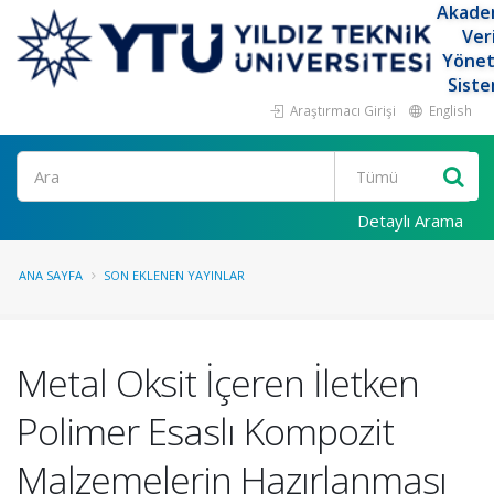
Akade
Ver
Yöne
Siste
Araştırmacı Girişi
English
Ara
Detaylı Arama
ANA SAYFA
SON EKLENEN YAYINLAR
Metal Oksit İçeren İletken
Polimer Esaslı Kompozit
Malzemelerin Hazırlanması