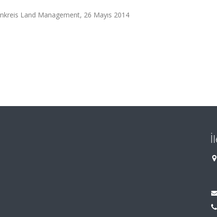
nkreis Land Management, 26 Mayıs 2014
İ