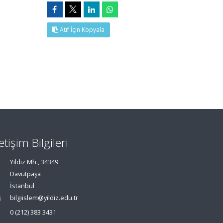
Atıf İçin Kopyala
letişim Bilgileri
Yıldız Mh., 34349
Davutpaşa
İstanbul
bilgiislem@yildiz.edu.tr
0 (212) 383 3431