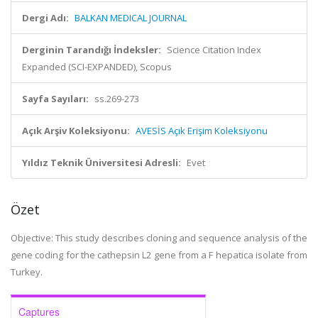
Dergi Adı:
BALKAN MEDICAL JOURNAL
Derginin Tarandığı İndeksler:
Science Citation Index
Expanded (SCI-EXPANDED), Scopus
Sayfa Sayıları:
ss.269-273
Açık Arşiv Koleksiyonu:
AVESİS Açık Erişim Koleksiyonu
Yıldız Teknik Üniversitesi Adresli:
Evet
Özet
Objective: This study describes cloning and sequence analysis of the
gene coding for the cathepsin L2 gene from a F hepatica isolate from
Turkey.
Captures