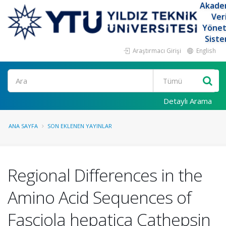
Akade
Ver
Yöne
Siste
Araştırmacı Girişi
English
Ara
Detaylı Arama
ANA SAYFA
SON EKLENEN YAYINLAR
Regional Differences in the
Amino Acid Sequences of
Fasciola hepatica Cathepsin