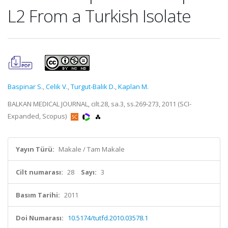
L2 From a Turkish Isolate
Baspinar S.
,
Celik V.
,
Turgut-Balik D.
,
Kaplan M.
BALKAN MEDICAL JOURNAL, cilt.28, sa.3, ss.269-273, 2011 (SCI-
Expanded, Scopus)
Yayın Türü:
Makale / Tam Makale
Cilt numarası:
28
Sayı:
3
Basım Tarihi:
2011
Doi Numarası:
10.5174/tutfd.2010.03578.1